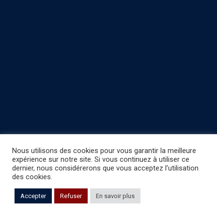
Copyright © 2022 Fabien Fernandez Fishing -
Site map
-
Nous utilisons des cookies pour vous garantir la meilleure
Mentions légales/politique de confidentialité
expérience sur notre site. Si vous continuez à utiliser ce
dernier, nous considérerons que vous acceptez l'utilisation
des cookies.
Accepter
Refuser
En savoir plus