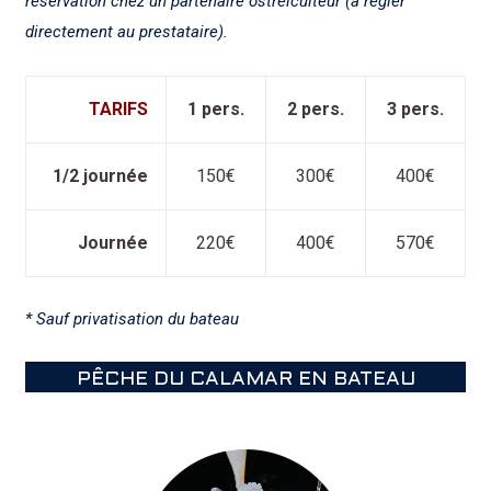
réservation chez un partenaire ostréiculteur (à régler
directement au prestataire).
TARIFS
1 pers.
2 pers.
3 pers.
1/2 journée
150€
300€
400€
Journée
220€
400€
570€
* Sauf privatisation du bateau
PÊCHE DU CALAMAR EN BATEAU